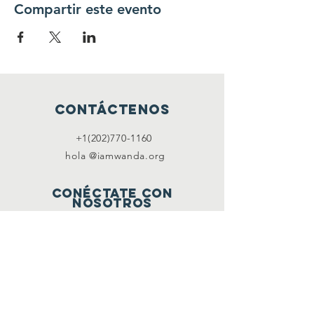
Compartir este evento
Contáctenos
+1(202)770-1160
hola @iamwanda.org
Conéctate con
nosotros
Facebook
Instagram
Gorjeo
LinkedIn