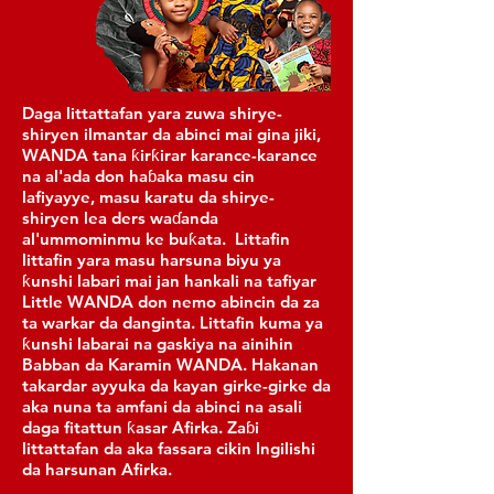
Daga littattafan yara zuwa shirye-
shiryen ilmantar da abinci mai gina jiki,
WANDA tana ƙirƙirar karance-karance
na al'ada don haɓaka masu cin
lafiyayye, masu karatu da shirye-
shiryen lea
ders waɗanda
al'ummominmu ke buƙata.
Littafin
littafin yara masu harsuna biyu ya
ƙunshi labari mai jan hankali na tafiyar
Little WANDA don nemo abincin da za
ta warkar da danginta. Littafin kuma ya
ƙunshi labarai na gaskiya na ainihin
Babban da Karamin WANDA. Hakanan
takardar ayyuka da kayan girke-girke da
aka nuna ta amfani da abinci na asali
daga fitattun ƙasar Afirka. Zaɓi
littattafan da aka fassara cikin Ingilishi
da harsunan Afirka.