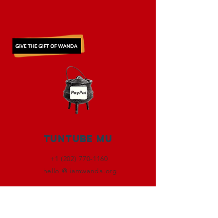
Tuntube Mu
+1 (202) 770-1160
hello @ iamwanda.org
Haɗa tare da mu
Facebook