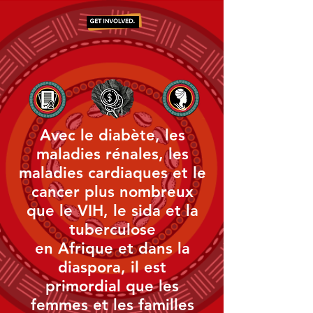
Avec le diabète, les
maladies rénales, les
maladies cardiaques et le
cancer plus nombreux
que le VIH, le sida et la
tuberculose
en Afrique et dans la
diaspora, il est
primordial que les
femmes et les familles