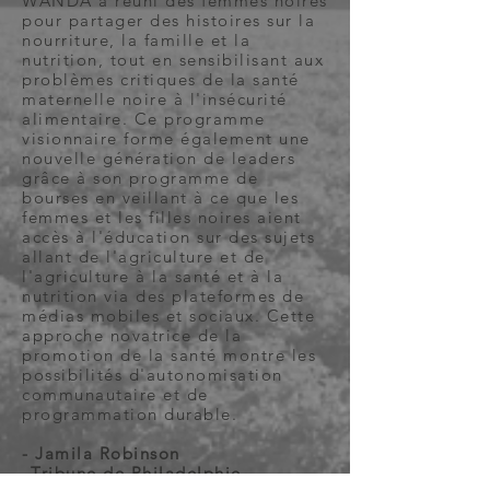
WANDA a réuni des femmes noires
pour partager des histoires sur la
nourriture, la famille et la
nutrition, tout en sensibilisant aux
problèmes critiques de la santé
maternelle noire à l'insécurité
alimentaire. Ce programme
visionnaire forme également une
nouvelle génération de leaders
grâce à son programme de
bourses en veillant à ce que les
femmes et les filles noires aient
accès à l'éducation sur des sujets
allant de l'agriculture et de
l'agriculture à la santé et à la
nutrition via des plateformes de
médias mobiles et sociaux. Cette
approche novatrice de la
promotion de la santé montre les
possibilités d'autonomisation
communautaire et de
programmation durable.
- Jamila Robinson
Tribune de Philadelphie