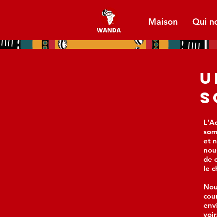
Maison
Qui n
U
S
L'A
som
et 
nou
de 
le 
Nou
cou
env
voi