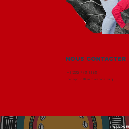
Nous contacter
+1(202)770-1160
bonjour @ iamwanda.org
WANDA ES