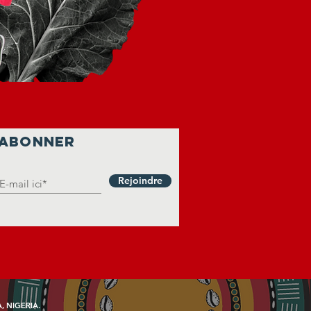
'ABONNER
Rejoindre
 NIGERIA.