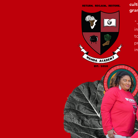
cult
gran
"
i
t
p
i