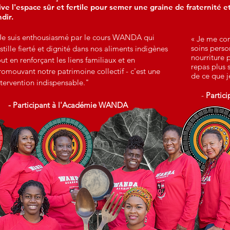
ive l'espace sûr et fertile pour semer une graine de fraternité e
dir.
Je suis enthousiasmé par le cours WANDA qui
« Je me con
soins person
nstille fierté et dignité dans nos aliments indigènes
nourriture 
out en renforçant les liens familiaux et en
repas plus s
romouvant notre patrimoine collectif - c'est une
de ce que 
ntervention indispensable."
-
Partic
- Participant à l'Académie WANDA