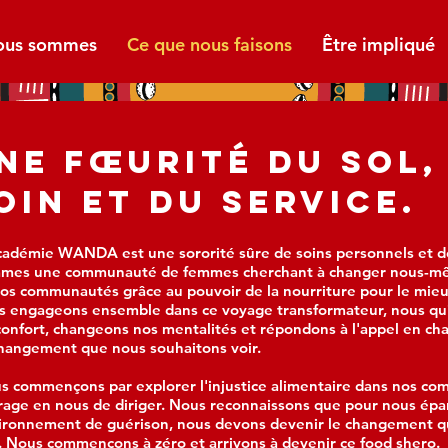
ous sommes
Ce que nous faisons
Être impliqué
NE FŒURITÉ DU SOL, 
OIN ET DU SERVICE.
cadémie WANDA est une sororité sûre de soins personnels et d
mes une communauté de femmes cherchant à changer nous-mêm
nos communautés grâce au pouvoir de la nourriture pour le mie
s engageons ensemble dans ce voyage transformateur, nous qu
confort, changeons nos mentalités et répondons à l'appel en ch
changement que nous souhaitons voir.
s commençons par explorer l'injustice alimentaire dans nos co
rage en nous de diriger. Nous reconnaissons que pour nous épa
ironnement de guérison, nous devons devenir le changement q
r. Nous commençons à zéro et arrivons à devenir ce food shero.