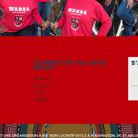
Connecte-toi avec
S
nous
Facebook
Instagram
Twitter
LinkedIn
T UNE ORGANISATION À BUT NON LUCRATIF 501C3 À WASHINGTON, DC ET ABUJA,