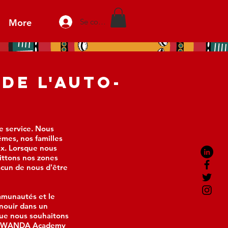
More
Se connecter
DE L'AUTO-
e service. Nous
es, nos familles
ux. Lorsque nous
ittons nos zones
acun de nous d'être
mmunautés et le
nouir dans un
ue nous souhaitons
WANDA Academy