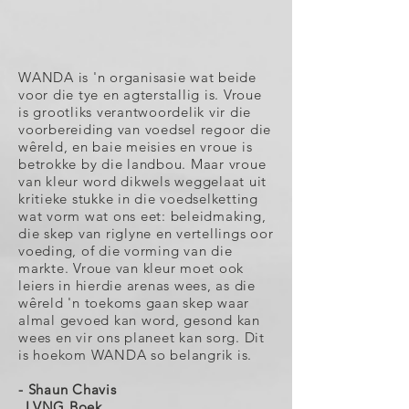
WANDA is 'n organisasie wat beide
voor die tye en agterstallig is. Vroue
is grootliks verantwoordelik vir die
voorbereiding van voedsel regoor die
wêreld, en baie meisies en vroue is
betrokke by die landbou. Maar vroue
van kleur word dikwels weggelaat uit
kritieke stukke in die voedselketting
wat vorm wat ons eet: beleidmaking,
die skep van riglyne en vertellings oor
voeding, of die vorming van die
markte. Vroue van kleur moet ook
leiers in hierdie arenas wees, as die
wêreld 'n toekoms gaan skep waar
almal gevoed kan word, gesond kan
wees en vir ons planeet kan sorg. Dit
is hoekom WANDA so belangrik is.
- Shaun Chavis
LVNG Boek