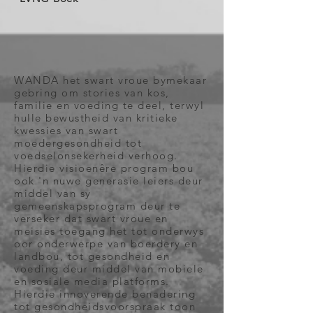
WANDA het swart vroue bymekaar
gebring om stories van kos,
familie en voeding te deel, terwyl
hulle bewustheid van kritieke
kwessies van swart
moedergesondheid tot
voedselonsekerheid verhoog.
Hierdie visioenêre program bou
ook 'n nuwe generasie leiers deur
middel van sy
gemeenskapsprogram deur te
verseker dat swart vroue en
meisies toegang het tot onderwys
oor onderwerpe van boerdery en
landbou, tot gesondheid en
voeding deur middel van mobiele
en sosiale media platforms.
Hierdie innoverende benadering
tot gesondheidsvoorspraak toon