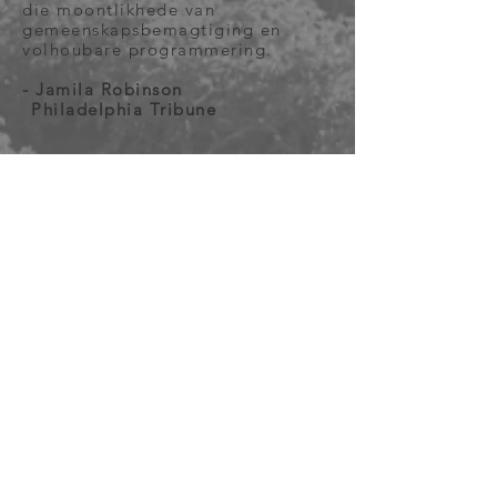
die moontlikhede van
gemeenskapsbemagtiging en
volhoubare programmering.
- Jamila Robinson
Philadelphia Tribune
soos VERMELD in