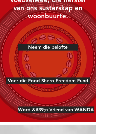
van ons susterskap en
woonbuurte.
Neem die belofte
Voer die Food Shero Freedom Fund
Word &#39;n Vriend van WANDA