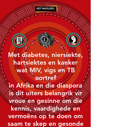
Met diabetes, niersiekte,
hartsiektes en kanker
wat MIV, vigs en TB
oortref
in Afrika en die diaspora
is dit uiters belangrik vir
vroue en gesinne om die
kennis, vaardighede en
vermoëns op te doen om
saam te skep en gesonde