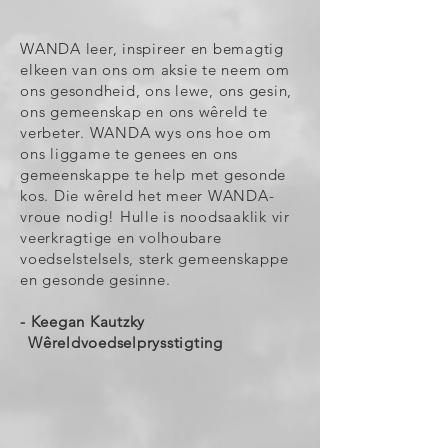
WANDA leer, inspireer en bemagtig
elkeen van ons om aksie te neem om
ons gesondheid, ons lewe, ons gesin,
ons gemeenskap en ons wêreld te
verbeter. WANDA wys ons hoe om
ons liggame te genees en ons
gemeenskappe te help met gesonde
kos. Die wêreld het meer WANDA-
vroue nodig! Hulle is noodsaaklik vir
veerkragtige en volhoubare
voedselstelsels, sterk gemeenskappe
en gesonde gesinne.
- Keegan Kautzky
Wêreldvoedselprysstigting