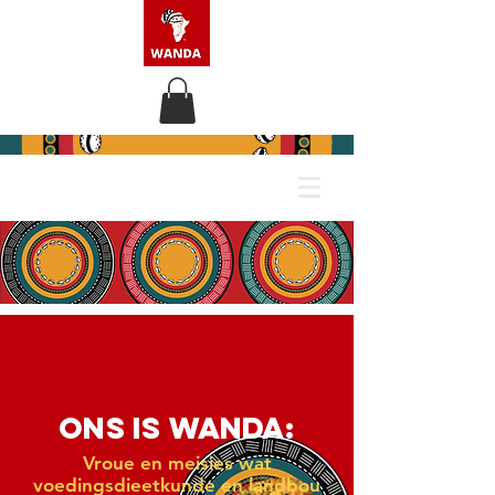
ONS IS WANDA:
Vroue en meisies wat
voedingsdieetkunde en landbou