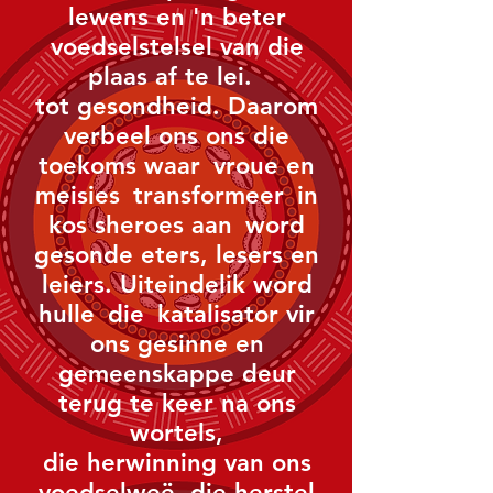
lewens en 'n beter
voedselstelsel van die
plaas af te lei.
tot gesondheid. Daarom
verbeel ons ons die
toekoms waar
vroue en
meisies
transformeer
in
kos sheroes aan
word
gesonde eters, lesers en
leiers. Uiteindelik word
hulle
die
katalisator vir
ons gesinne en
gemeenskappe deur
terug te keer na ons
wortels,
die herwinning van ons
voedselweë, die herstel