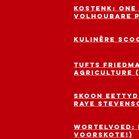
KOSTENK: One
volhoubare p
KULINÊRE SCO
TUFTS FRIEDM
Agriculture 
SKOON EETTYD
Raye Stevens
WORTELVOED: N
voorskote!)