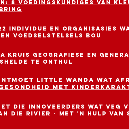
N: 8 Voedingskundiges van kl
 bring
22 individue en organisasies 
en voedselstelsels bou
A kruis geografiese en genera
shelde te onthul
Ontmoet Little WANDA wat Af
Gesondheid met kinderkarak
oet die innoveerders wat veg 
n die rivier - met 'n hulp van