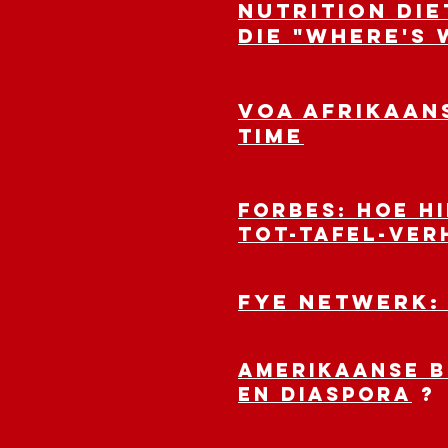
Nutrition Di
die "Where's 
VOA AFRIKAANS
Time
FORBES: Hoe h
tot-tafel-ve
FYE NETWERK:
Amerikaanse B
en Diaspora
?