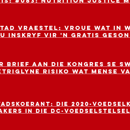
IS: #083: Nutrition Justice 
TAD VRAESTEL: Vroue wat in w
 inskryf vir 'n gratis geson
r brief aan die kongres se s
etriglyne risiko wat mense v
ADSKOERANT: Die 2020-voedsel
kers in die DC-voedselstelse