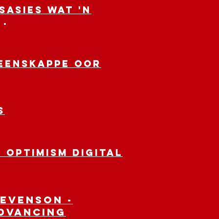
sasies wat 'n
.
eenskappe oor
S
 Optimism Digital
evenson -
Advancing