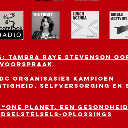
G: Tambra Raye Stevenson oor
 voorspraak
 DC Organisasies kampioen
tigheid, selfversorging en 
 “One Planet. Een Gesondheid
edselstelsels-oplossings