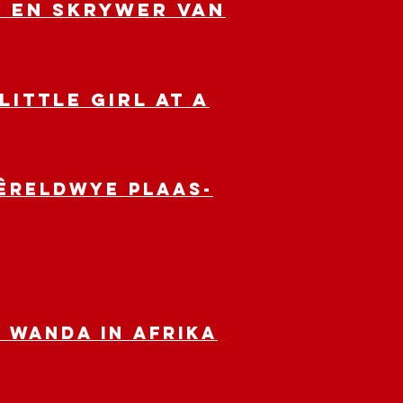
) en skrywer van
ittle Girl at a
wêreldwye plaas-
 WANDA in Afrika