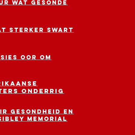
eur wat gesonde
wat sterker swart
sies oor om
rikaanse
ters onderrig
vir gesondheid en
 Sibley Memorial