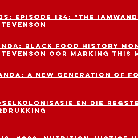
IDS: Episode 124: "The IamWAN
Stevenson
NDA: Black Food History Mon
Stevenson oor Marking this
WANDA: A New Generation of 
dselkolonisasie en die regst
rdrukking