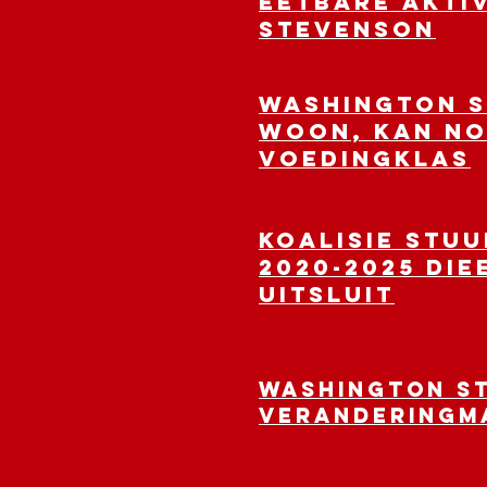
EETBARE AKTIV
Stevenson
WASHINGTON S
woon, kan nou
voedingklas
Koalisie stuu
2020-2025 die
uitsluit
WASHINGTON ST
Veranderingma