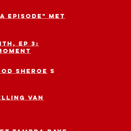
DA Episode" met
th, Ep 3:
 Moment
Food Sheroe
s
elling van