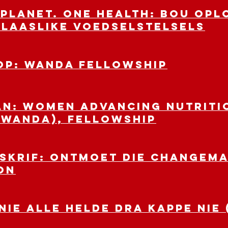
 Planet. One Health: Bou opl
laaslike voedselstelsels
OP: WANDA Fellowship
AN: Women Advancing Nutriti
(WANDA), Fellowship
SKRIF: Ontmoet die Changem
on
ie alle helde dra kappe nie 