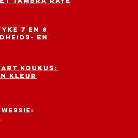
met Tambra Raye
yke 7 en 8
dheids- en
wart koukus:
an kleur
kwessie:
l