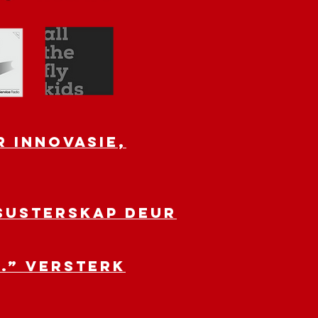
 innovasie,
susterskap deur
.” Versterk