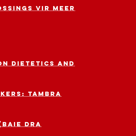
ossings vir meer
on Dietetics and
akers: Tambra
(baie dra