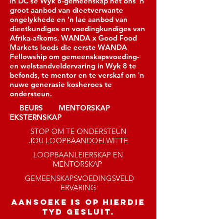
In DC se Wyk 8-gemeenskap het ons 'n
groot aanbod van dieetverwante
ongelykhede en 'n lae aanbod van
dieetkundiges en voedingkundiges van
Afrika-afkoms. WANDA x Good Food
Markets loods die eerste WANDA
Fellowship om gemeenskapsvoeding-
en welstandveldervaring in Wyk 8 te
befonds, te mentor en te verskaf om 'n
nuwe generasie kosheroes te
ondersteun.
BEURS MENTORSKAP
EKSTERNSKAP
STOP OM TE ONDERSTEUN
JOU LOOPBAANDOELWITTE
LOOPBAANLEIERSKAP EN
MENTORSKAP
GEMEENSKAPSVOEDINGSVELD
ERVARING
AANSOEKE IS OP HIERDIE
TYD GESLUIT.