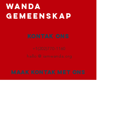
WANDA
GEMEENSKAP
Kontak Ons
+1(202)770-1160
hallo @ iamwanda.org
Maak kontak met ons
Facebook
Instagram
Twitter
LinkedIn
TEKEN IN