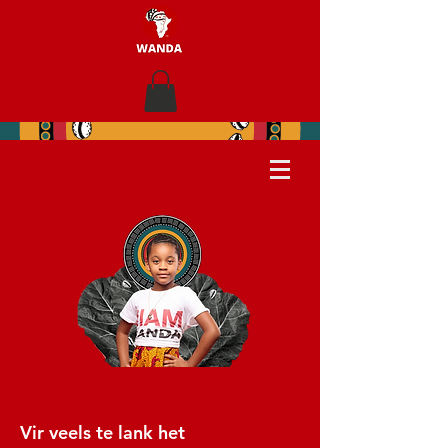
Vir veels te lank het