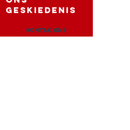
geskiedenis
Kontak Ons
+1(202)770-1160
hallo @ iamwanda.org
Maak kontak met ons
Facebook
Instagram
Twitter
LinkedIn
TEKEN IN